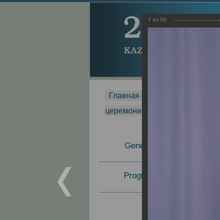
7
из
59
Главная страница
-
MDMR
-
церемонии вручения премии Za
General Information
Program Committee
Topics