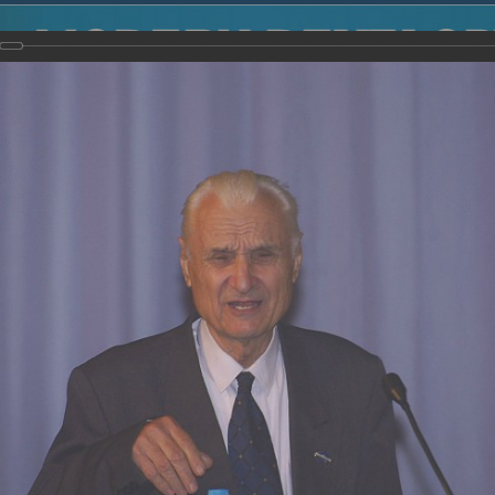
2014
-
Международная конференция “Modern Development o
voisky Award
-
2007 г.
Report
2007 г.