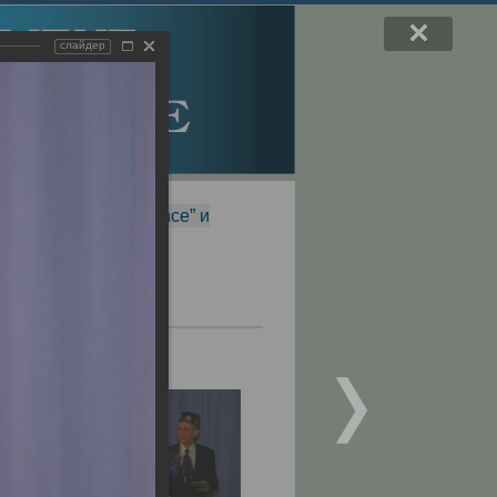
слайдер
f Magnetic Resonance” и