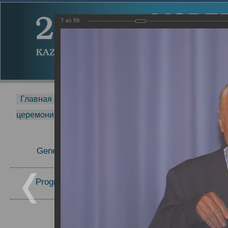
7
из
59
Главная страница
-
MDMR
-
2014
-
Международная 
церемонии вручения премии Zavoisky Award
-
2007 г.
Report
General Information
2007 г.
Program Committee
Topics