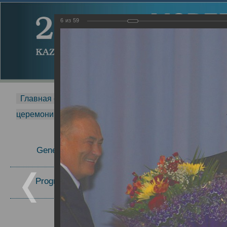
6
из
59
Главная страница
-
MDMR
-
2014
-
Международная 
церемонии вручения премии Zavoisky Award
-
2007 г.
Report
General Information
2007 г.
Program Committee
Topics