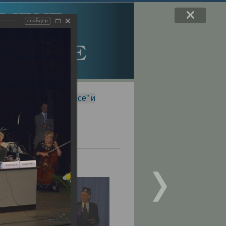
слайдер
f Magnetic Resonance” и