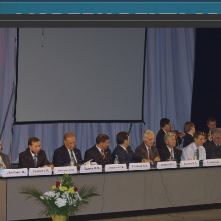
2014
-
Международная конференция “Modern Development o
voisky Award
-
2007 г.
Report
2007 г.