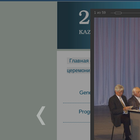
1
из
59
Главная страница
-
MDMR
-
церемонии вручения премии Za
General Information
Program Committee
Topics