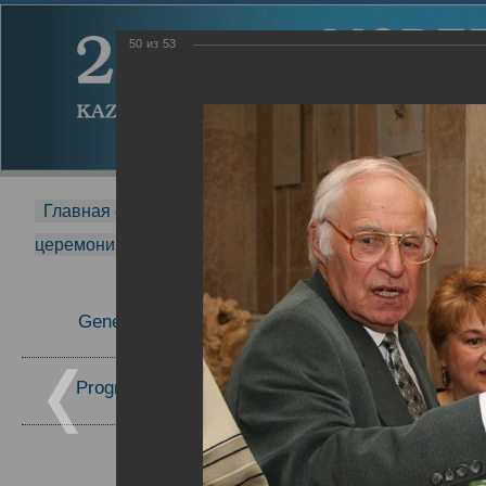
50
из
53
Главная страница
-
MDMR
-
2014
-
Международная 
церемонии вручения премии Zavoisky Award
-
2006 г.
Report
General Information
2006 г.
Program Committee
Topics