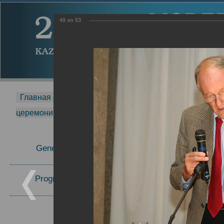
49
из
53
Главная страница
-
MDMR
-
2014
-
Международная 
церемонии вручения премии Zavoisky Award
-
2006 г.
Report
General Information
2006 г.
Program Committee
Topics