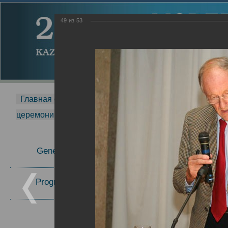
49
из
53
Главная страница
-
MDMR
-
2014
-
Международная 
церемонии вручения премии Zavoisky Award
-
2006 г.
Report
General Information
2006 г.
Program Committee
Topics