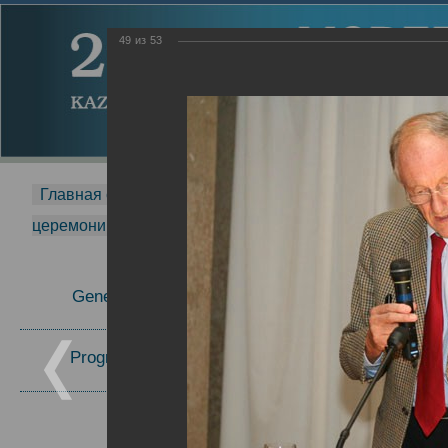
49
из
53
Главная страница
-
MDMR
-
2014
-
Международная 
церемонии вручения премии Zavoisky Award
-
2006 г.
Report
General Information
2006 г.
Program Committee
Topics