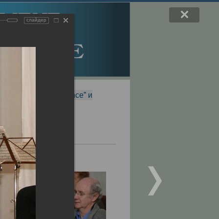
слайдер
f Magnetic Resonance” и