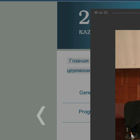
48
из
53
Главная страница
-
MDMR
-
церемонии вручения премии Za
General Information
Program Committee
Topics