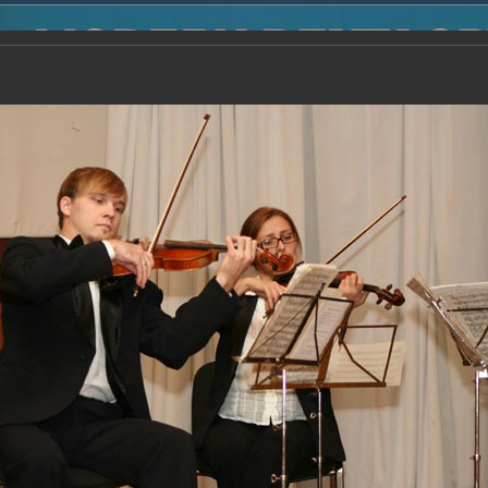
2014
-
Международная конференция “Modern Development o
voisky Award
-
2006 г.
Report
2006 г.