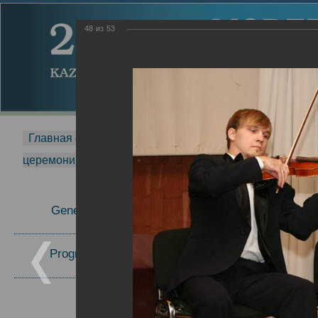
48
из
53
Главная страница
-
MDMR
-
2014
-
Международная 
церемонии вручения премии Zavoisky Award
-
2006 г.
Report
General Information
2006 г.
Program Committee
Topics