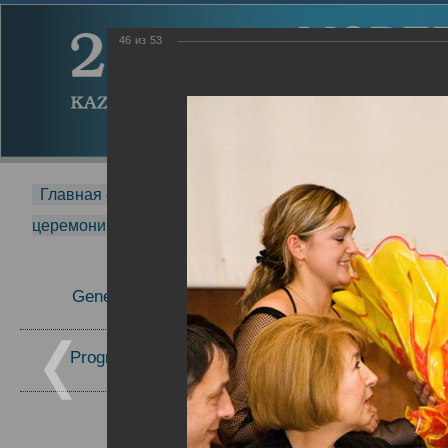
46
из
53
Главная страница
-
MDMR
-
2014
-
Международная 
церемонии вручения премии Zavoisky Award
-
2006 г.
Report
General Information
2006 г.
Program Committee
Topics