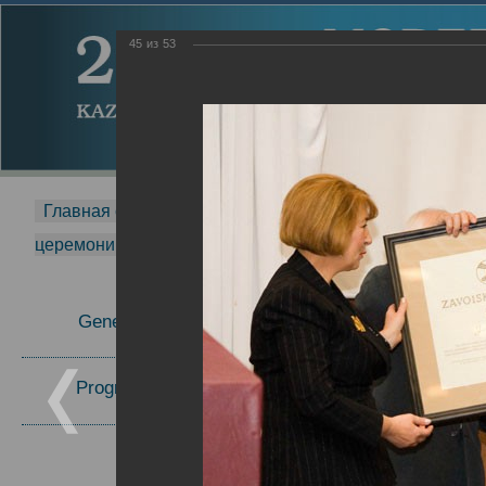
45
из
53
Главная страница
-
MDMR
-
2014
-
Международная 
церемонии вручения премии Zavoisky Award
-
2006 г.
Report
General Information
2006 г.
Program Committee
Topics