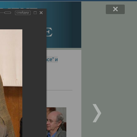
слайдер
f Magnetic Resonance” и