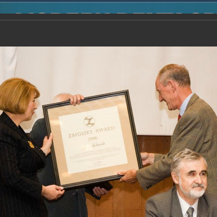
2014
-
Международная конференция “Modern Development o
voisky Award
-
2006 г.
Report
2006 г.