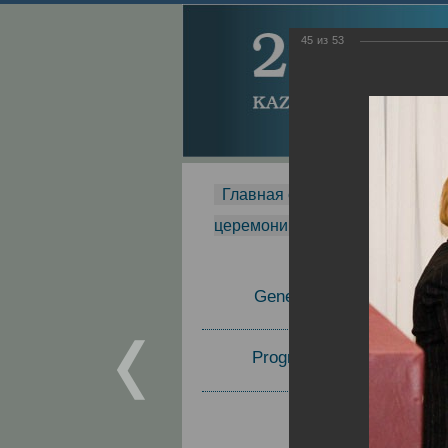
45
из
53
Главная страница
-
MDMR
-
церемонии вручения премии Za
General Information
Program Committee
Topics