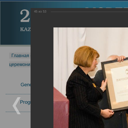
45
из
53
Главная страница
-
MDMR
-
2014
-
Международная 
церемонии вручения премии Zavoisky Award
-
2006 г.
Report
General Information
2006 г.
Program Committee
Topics