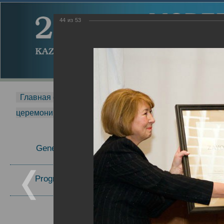
44
из
53
Главная страница
-
MDMR
-
2014
-
Международная 
церемонии вручения премии Zavoisky Award
-
2006 г.
Report
General Information
2006 г.
Program Committee
Topics