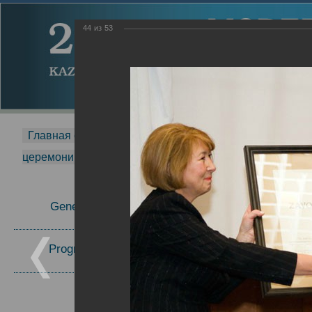
44
из
53
Главная страница
-
MDMR
-
2014
-
Международная 
церемонии вручения премии Zavoisky Award
-
2006 г.
Report
General Information
2006 г.
Program Committee
Topics