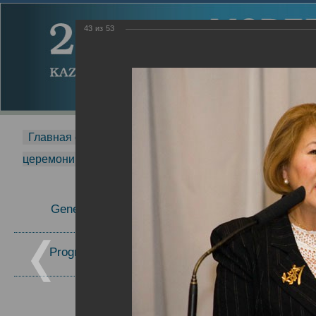
43
из
53
Главная страница
-
MDMR
-
2014
-
Международная 
церемонии вручения премии Zavoisky Award
-
2006 г.
Report
General Information
2006 г.
Program Committee
Topics