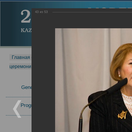
43
из
53
Главная страница
-
MDMR
-
2014
-
Международная 
церемонии вручения премии Zavoisky Award
-
2006 г.
Report
General Information
2006 г.
Program Committee
Topics