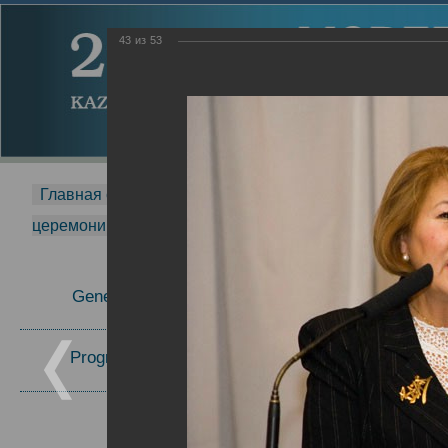
43
из
53
Главная страница
-
MDMR
-
2014
-
Международная 
церемонии вручения премии Zavoisky Award
-
2006 г.
Report
General Information
2006 г.
Program Committee
Topics