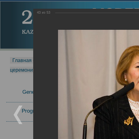
43
из
53
Главная страница
-
MDMR
-
2014
-
Международная 
церемонии вручения премии Zavoisky Award
-
2006 г.
Report
General Information
2006 г.
Program Committee
Topics