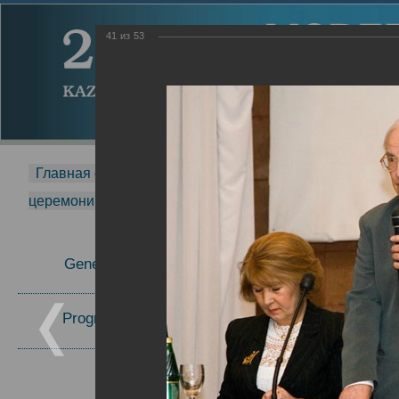
41
из
53
Главная страница
-
MDMR
-
2014
-
Международная 
церемонии вручения премии Zavoisky Award
-
2006 г.
Report
General Information
2006 г.
Program Committee
Topics