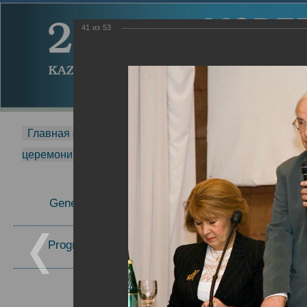
41
из
53
Главная страница
-
MDMR
-
2014
-
Международная 
церемонии вручения премии Zavoisky Award
-
2006 г.
Report
General Information
2006 г.
Program Committee
Topics