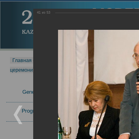
41
из
53
Главная страница
-
MDMR
-
2014
-
Международная 
церемонии вручения премии Zavoisky Award
-
2006 г.
Report
General Information
2006 г.
Program Committee
Topics