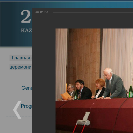
40
из
53
Главная страница
-
MDMR
-
2014
-
Международная 
церемонии вручения премии Zavoisky Award
-
2006 г.
Report
General Information
2006 г.
Program Committee
Topics