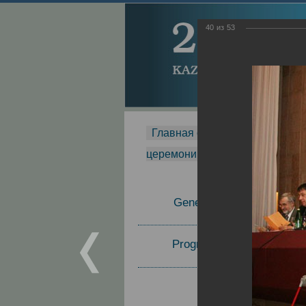
40
из
53
Главная страница
-
MDMR
-
церемонии вручения премии Za
General Information
Program Committee
Topics