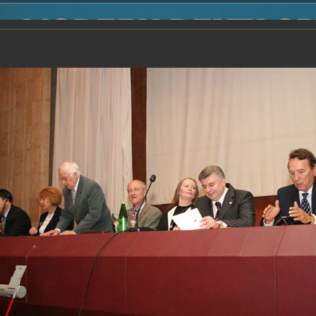
2014
-
Международная конференция “Modern Development o
voisky Award
-
2006 г.
Report
2006 г.