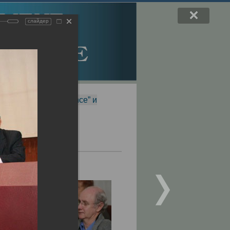
слайдер
f Magnetic Resonance” и