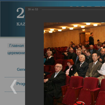
39
из
53
Главная страница
-
MDMR
-
2014
-
Международная 
церемонии вручения премии Zavoisky Award
-
2006 г.
Report
General Information
2006 г.
Program Committee
Topics