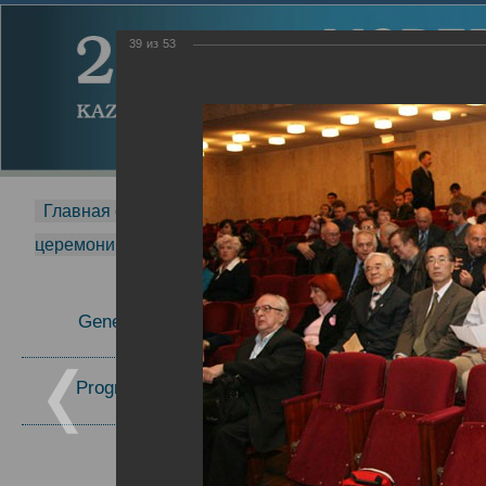
39
из
53
Главная страница
-
MDMR
-
2014
-
Международная 
церемонии вручения премии Zavoisky Award
-
2006 г.
Report
General Information
2006 г.
Program Committee
Topics