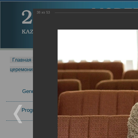
38
из
53
Главная страница
-
MDMR
-
2014
-
Международная 
церемонии вручения премии Zavoisky Award
-
2006 г.
Report
General Information
2006 г.
Program Committee
Topics