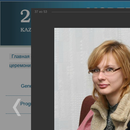
37
из
53
Главная страница
-
MDMR
-
2014
-
Международная 
церемонии вручения премии Zavoisky Award
-
2006 г.
Report
General Information
2006 г.
Program Committee
Topics