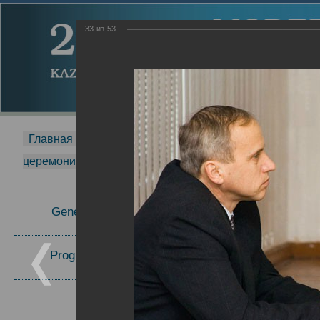
33
из
53
Главная страница
-
MDMR
-
2014
-
Международная 
церемонии вручения премии Zavoisky Award
-
2006 г.
Report
General Information
2006 г.
Program Committee
Topics