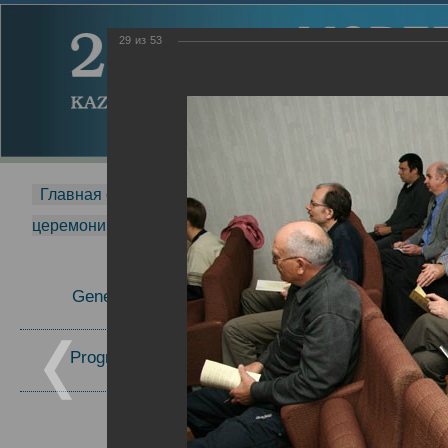
29
из
53
Главная страница
-
MDMR
-
2014
-
Международная 
церемонии вручения премии Zavoisky Award
-
2006 г.
Report
General Information
2006 г.
Program Committee
Topics