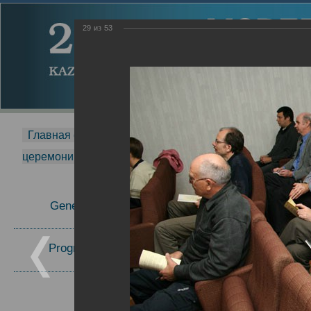
29
из
53
Главная страница
-
MDMR
-
2014
-
Международная 
церемонии вручения премии Zavoisky Award
-
2006 г.
Report
General Information
2006 г.
Program Committee
Topics