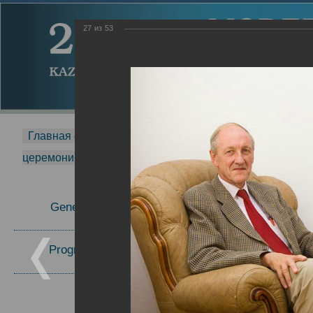
27
из
53
Главная страница
-
MDMR
-
2014
-
Международная 
церемонии вручения премии Zavoisky Award
-
2006 г.
Report
General Information
2006 г.
Program Committee
Topics