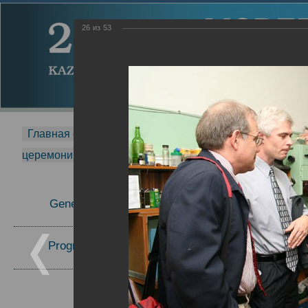
26
из
53
Главная страница
-
MDMR
-
2014
-
Международная 
церемонии вручения премии Zavoisky Award
-
2006 г.
Report
General Information
2006 г.
Program Committee
Topics