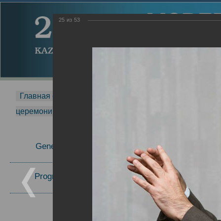
25
из
53
Главная страница
-
MDMR
-
2014
-
Международная 
церемонии вручения премии Zavoisky Award
-
2006 г.
Report
General Information
2006 г.
Program Committee
Topics