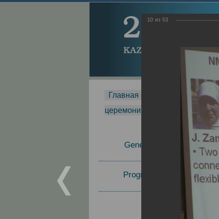
10
из
53
Главная страница
-
MDMR
-
церемонии вручения премии Za
General Information
Program Committee
Topics