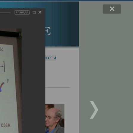
слайдер
f Magnetic Resonance” и