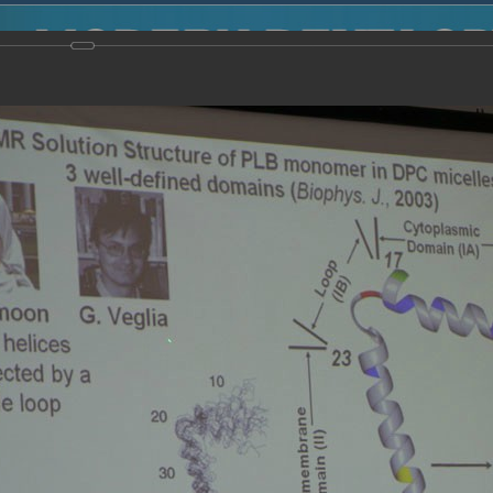
2014
-
Международная конференция “Modern Development o
voisky Award
-
2006 г.
Report
2006 г.