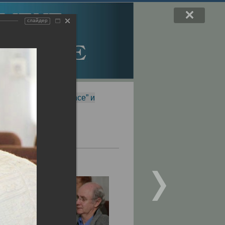
слайдер
f Magnetic Resonance” и