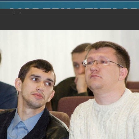
2014
-
Международная конференция “Modern Development o
voisky Award
-
2006 г.
Report
2006 г.