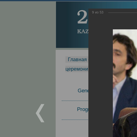
9
из
53
Главная страница
-
MDMR
-
церемонии вручения премии Za
General Information
Program Committee
Topics