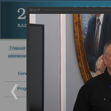
19
из
22
Главная страница
-
MDMR
-
2014
-
Международная 
церемонии вручения премии Zavoisky Award
-
2017 г.
Report
General Information
27.09.2017
23.10.2017
Program Committee
Topics