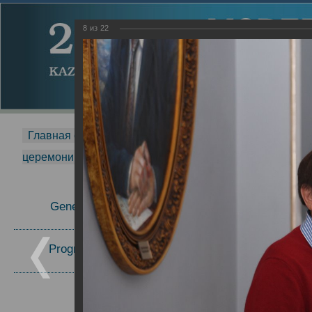
8
из
22
Главная страница
-
MDMR
-
2014
-
Международная 
церемонии вручения премии Zavoisky Award
-
2017 г.
Report
General Information
27.09.2017
23.10.2017
Program Committee
Topics