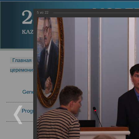
5
из
22
Главная страница
-
MDMR
-
2014
-
Международная 
церемонии вручения премии Zavoisky Award
-
2017 г.
Report
General Information
27.09.2017
23.10.2017
Program Committee
Topics