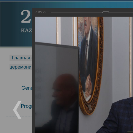
2
из
22
Главная страница
-
MDMR
-
2014
-
Международная 
церемонии вручения премии Zavoisky Award
-
2017 г.
Report
General Information
27.09.2017
23.10.2017
Program Committee
Topics