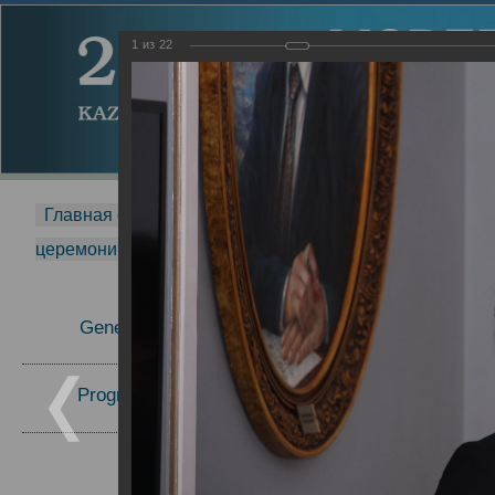
1
из
22
Главная страница
-
MDMR
-
2014
-
Международная 
церемонии вручения премии Zavoisky Award
-
2017 г.
Report
General Information
27.09.2017
23.10.2017
Program Committee
Topics