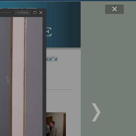
слайдер
f Magnetic Resonance” и