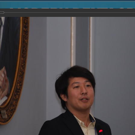
2014
-
Международная конференция “Modern Development o
voisky Award
-
2017 г.
-
27.09.2017
Report
27.09.2017
23.10.2017