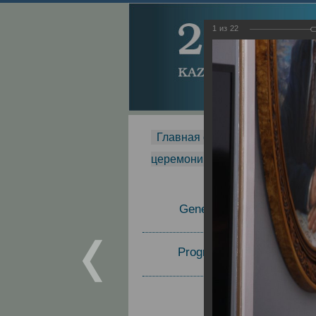
1
из
22
Главная страница
-
MDMR
-
церемонии вручения премии Za
General Information
Program Committee
Topics