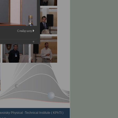
Слайд-шоу:
voisky Physical -Technical Institute ( KPhTI )