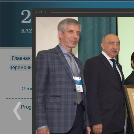
7
из
17
Главная страница
-
MDMR
-
2014
-
Международная 
церемонии вручения премии Zavoisky Award
-
2017 г.
Report
General Information
2017 г.
09.10.2017
Program Committee
Topics