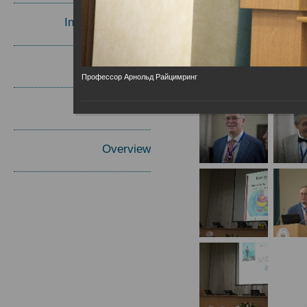
Invited Speakers
Materials
Профессор Арнольд Райцимринг
Report
Overview