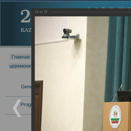
23
из
25
Главная страница
-
MDMR
-
2014
-
Международная 
церемонии вручения премии Zavoisky Award
-
2016 г.
Report
General Information
31.10.2016
09.11.2016
Program Committee
Topics