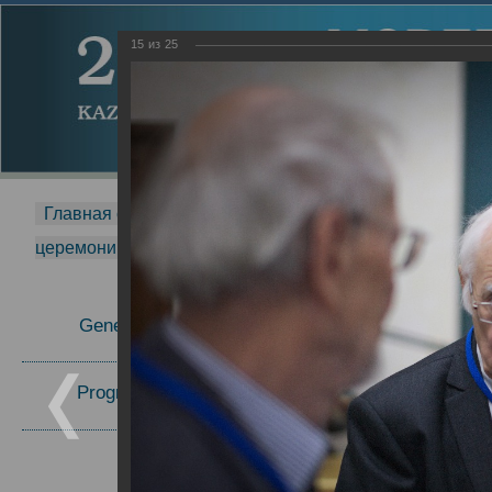
15
из
25
Главная страница
-
MDMR
-
2014
-
Международная 
церемонии вручения премии Zavoisky Award
-
2016 г.
Report
General Information
31.10.2016
09.11.2016
Program Committee
Topics