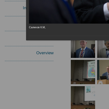
Invited Speakers
Materials
Салихов К.М,
Report
Overview