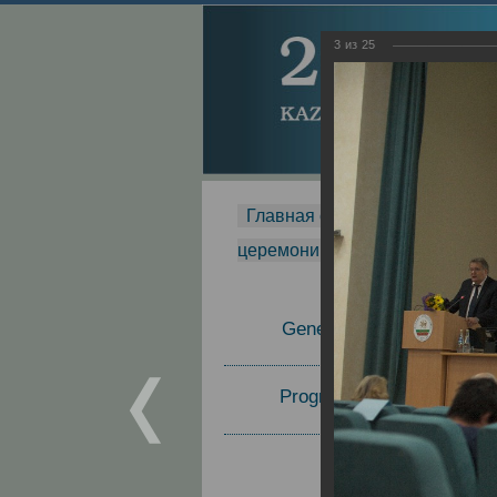
3
из
25
Главная страница
-
MDMR
-
церемонии вручения премии Za
General Information
Program Committee
Topics