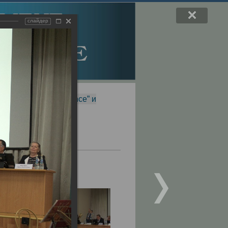
слайдер
f Magnetic Resonance” и