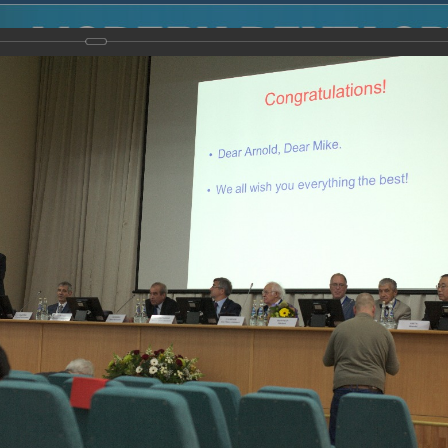
2014
-
Международная конференция “Modern Development o
voisky Award
-
2016 г.
-
31.10.2016
Report
31.10.2016
09.11.2016