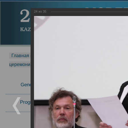
24
из
35
Главная страница
-
MDMR
-
2014
-
Международная 
церемонии вручения премии Zavoisky Award
-
2014 г.
Report
General Information
26.09.2014
24.11.2014
Program Committee
Topics