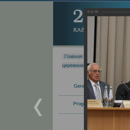
9
из
35
Главная страница
-
MDMR
-
церемонии вручения премии Za
General Information
Program Committee
Topics