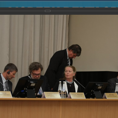
2014
-
Международная конференция “Modern Development o
voisky Award
-
2014 г.
-
26.09.2014
Report
26.09.2014
24.11.2014