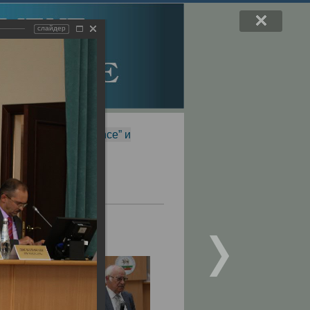
слайдер
f Magnetic Resonance” и